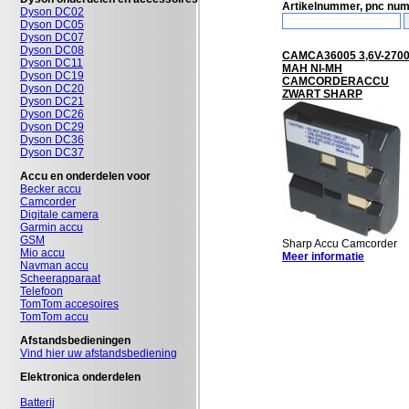
Artikelnummer, pnc nu
Dyson DC02
Dyson DC05
Dyson DC07
Dyson DC08
CAMCA36005 3,6V-270
Dyson DC11
MAH NI-MH
Dyson DC19
CAMCORDERACCU
Dyson DC20
ZWART SHARP
Dyson DC21
Dyson DC26
Dyson DC29
Dyson DC36
Dyson DC37
Accu en onderdelen voor
Becker accu
Camcorder
Digitale camera
Garmin accu
GSM
Sharp Accu Camcorder
Mio accu
Meer informatie
Navman accu
Scheerapparaat
Telefoon
TomTom accesoires
TomTom accu
Afstandsbedieningen
Vind hier uw afstandsbediening
Elektronica onderdelen
Batterij