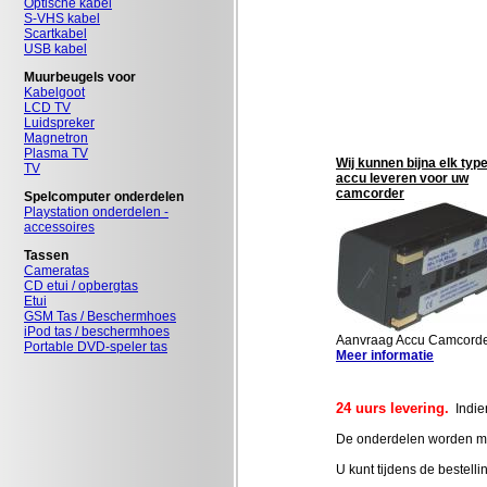
Optische kabel
S-VHS kabel
Scartkabel
USB kabel
Muurbeugels voor
Kabelgoot
LCD TV
Luidspreker
Magnetron
Plasma TV
Wij kunnen bijna elk typ
TV
accu leveren voor uw
camcorder
Spelcomputer onderdelen
Playstation onderdelen -
accessoires
Tassen
Cameratas
CD etui / opbergtas
Etui
GSM Tas / Beschermhoes
iPod tas / beschermhoes
Aanvraag Accu Camcord
Portable DVD-speler tas
Meer informatie
24 uurs levering.
Indien
De onderdelen worden met
U kunt tijdens de bestell