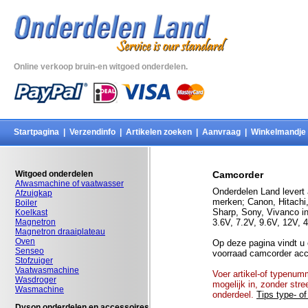
Online verkoop bruin-en witgoed onderdelen.
Startpagina
|
Verzendinfo
|
Artikelen zoeken
|
Aanvraag
|
Winkelmandje
Witgoed onderdelen
Camcorder
Afwasmachine of vaatwasser
Onderdelen Land levert
Afzuigkap
merken; Canon, Hitachi
Boiler
Sharp, Sony, Vivanco in
Koelkast
Magnetron
3.6V, 7.2V, 9.6V, 12V, 
Magnetron draaiplateau
Oven
Op deze pagina vindt u 
Senseo
voorraad camcorder acc
Stofzuiger
Vaatwasmachine
Voer artikel-of typenu
Wasdroger
mogelijk in, zonder str
Wasmachine
onderdeel.
Tips type- o
Dyson onderdelen en accessoires