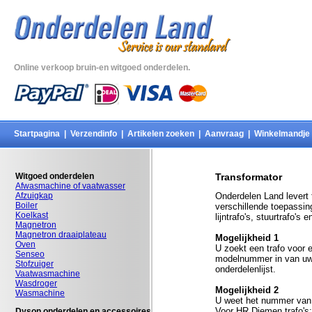
Online verkoop bruin-en witgoed onderdelen.
Startpagina
|
Verzendinfo
|
Artikelen zoeken
|
Aanvraag
|
Winkelmandje
Witgoed onderdelen
Transformator
Afwasmachine of vaatwasser
Afzuigkap
Onderdelen Land levert 
Boiler
verschillende toepassin
Koelkast
lijntrafo's, stuurtrafo'
Magnetron
Magnetron draaiplateau
Mogelijkheid 1
Oven
U zoekt een trafo voor 
Senseo
modelnummer in van uw a
Stofzuiger
onderdelenlijst.
Vaatwasmachine
Wasdroger
Mogelijkheid 2
Wasmachine
U weet het nummer van d
Voor HR Diemen trafo's
Dyson onderdelen en accessoires