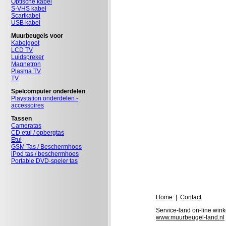
Optische kabel
S-VHS kabel
Scartkabel
USB kabel
Muurbeugels voor
Kabelgoot
LCD TV
Luidspreker
Magnetron
Plasma TV
TV
Spelcomputer onderdelen
Playstation onderdelen -
accessoires
Tassen
Cameratas
CD etui / opbergtas
Etui
GSM Tas / Beschermhoes
iPod tas / beschermhoes
Portable DVD-speler tas
Home
|
Contact
Service-land on-line wink
www.muurbeugel-land.nl