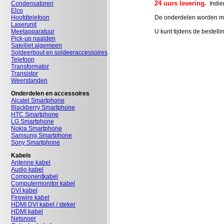
24 uurs levering.
Indien
Condensatoren
Elco
De onderdelen worden met
Hoofdtelefoon
Laserunit
U kunt tijdens de bestell
Meetapparatuur
Pick-up naalden
Satelliet algemeen
Soldeerbout en soldeeraccessoires
Telefoon
Transformator
Transistor
Weerstanden
Onderdelen en accessoires
Alcatel Smartphone
Blackberry Smartphone
HTC Smartphone
LG Smartphone
Nokia Smartphone
Samsung Smartphone
Sony Smartphone
Kabels
Antenne kabel
Audio kabel
Componentkabel
Computermonitor kabel
DVI kabel
Firewire kabel
HDMI DVI kabel / steker
HDMI kabel
Netsnoer