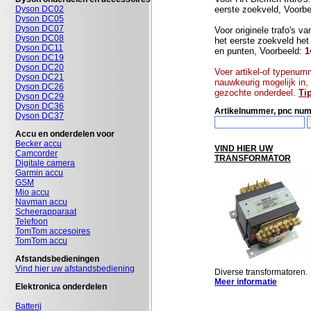
Dyson DC02
eerste zoekveld, Voorb
Dyson DC05
Dyson DC07
Voor originele trafo's va
Dyson DC08
het eerste zoekveld het
Dyson DC11
en punten, Voorbeeld:
1
Dyson DC19
Dyson DC20
Voer artikel-of typenum
Dyson DC21
nauwkeurig mogelijk in,
Dyson DC26
gezochte onderdeel.
Ti
Dyson DC29
Dyson DC36
Artikelnummer, pnc nu
Dyson DC37
Accu en onderdelen voor
Becker accu
VIND HIER UW
Camcorder
TRANSFORMATOR
Digitale camera
Garmin accu
GSM
Mio accu
Navman accu
Scheerapparaat
Telefoon
TomTom accesoires
TomTom accu
Afstandsbedieningen
Vind hier uw afstandsbediening
Diverse transformatoren.
Meer informatie
Elektronica onderdelen
Batterij