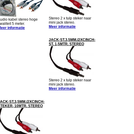
Stereo 2 x tulp steker naar
udio kabel stereo hoge
mini jack stereo.
waliteit 5 meter.
Meer informatie
eer informatie
JACK-ST.3,5MM./2XCINCH-
ST. 1,5MTR. STEREO
Stereo 2 x tulp steker naar
mini jack stereo.
Meer informatie
ACK-ST.3,5MM./2XCINCH-
STEKER, 10MTR. STEREO