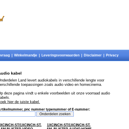
vraag
|
Winkelmandje
|
Leveringsvoorwaarden
|
Disclaimer
|
Privacy
Audio kabel
nderdelen Land levert audiokabels in verschillende lengte voor
erschillende toepassingen zoals audio video en homecinema.
p deze pagina vindt u enkele voorbeelden uit onze voorraad audio
abels.
oek hier de juiste kabel.
rtikelnummer, pnc nummer typenummer of E-nummer:
XCINCH-ST/1XCINCH-ST.
1XCINCH-ST/1XCINCH-ST.