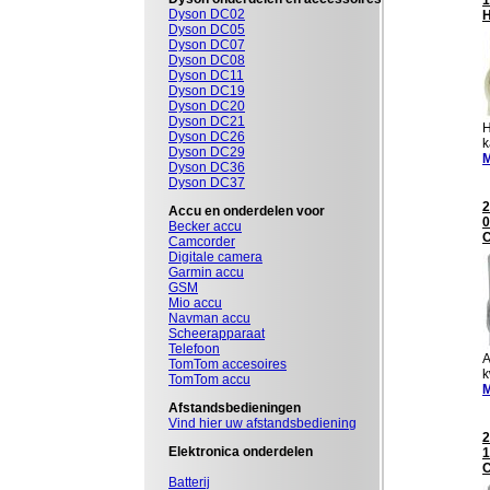
1
Dyson DC02
Dyson DC05
Dyson DC07
Dyson DC08
Dyson DC11
Dyson DC19
Dyson DC20
Dyson DC21
H
Dyson DC26
k
Dyson DC29
M
Dyson DC36
Dyson DC37
2
Accu en onderdelen voor
0
Becker accu
Camcorder
Digitale camera
Garmin accu
GSM
Mio accu
Navman accu
Scheerapparaat
Telefoon
A
TomTom accesoires
k
TomTom accu
M
Afstandsbedieningen
Vind hier uw afstandsbediening
2
Elektronica onderdelen
1
Batterij