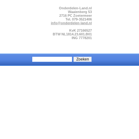
Onderdelen-Land.nl
Waaienberg 53
2716 PC Zoetermeer
Tel. 079-3521406
info@onderdelen-land.nl
KvK 27166527
BTW NL1814.23.601.B01
ING 7778201