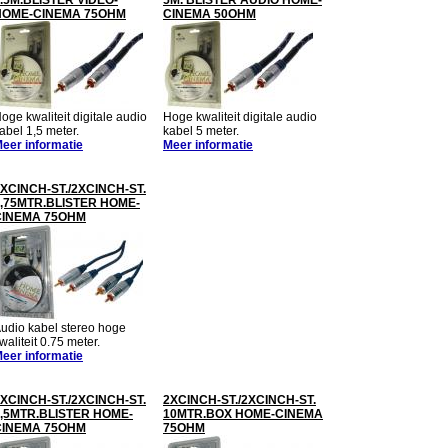
.5M.BLISTER VIDEO-
5M. BLISTER AUDIO HOME-
HOME-CINEMA 75OHM
CINEMA 50OHM
oge kwaliteit digitale audio
Hoge kwaliteit digitale audio
abel 1,5 meter.
kabel 5 meter.
eer informatie
Meer informatie
XCINCH-ST./2XCINCH-ST.
,75MTR.BLISTER HOME-
CINEMA 75OHM
udio kabel stereo hoge
waliteit 0.75 meter.
eer informatie
XCINCH-ST./2XCINCH-ST.
2XCINCH-ST./2XCINCH-ST.
,5MTR.BLISTER HOME-
10MTR.BOX HOME-CINEMA
CINEMA 75OHM
75OHM