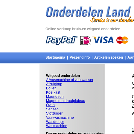
Online verkoop bruin-en witgoed onderdelen.
Startpagina
|
Verzendinfo
|
Artikelen zoeken
|
Aan
Witgoed onderdelen
Afwasmachine of vaatwasser
O
Afzuigkap
v
Boiler
Koelkast
Magnetron
O
Magnetron draaiplateau
k
Oven
Z
Senseo
Stofzuiger
A
Vaatwasmachine
Wasdroger
Wasmachine
1
Dyson onderdelen en accessoires