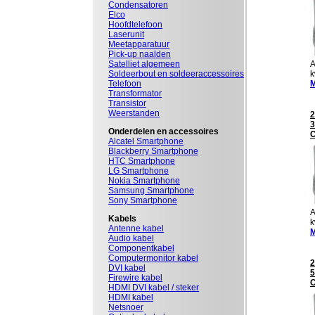
Condensatoren
Elco
Hoofdtelefoon
Laserunit
Meetapparatuur
Pick-up naalden
Satelliet algemeen
A
Soldeerbout en soldeeraccessoires
k
Telefoon
M
Transformator
Transistor
Weerstanden
2
3
Onderdelen en accessoires
Alcatel Smartphone
Blackberry Smartphone
HTC Smartphone
LG Smartphone
Nokia Smartphone
Samsung Smartphone
Sony Smartphone
A
Kabels
k
Antenne kabel
M
Audio kabel
Componentkabel
Computermonitor kabel
2
DVI kabel
5
Firewire kabel
HDMI DVI kabel / steker
HDMI kabel
Netsnoer