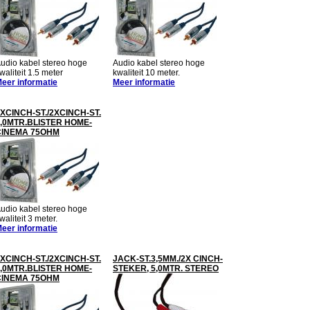
udio kabel stereo hoge
Audio kabel stereo hoge
waliteit 1.5 meter
kwaliteit 10 meter.
eer informatie
Meer informatie
XCINCH-ST./2XCINCH-ST.
,0MTR.BLISTER HOME-
CINEMA 75OHM
udio kabel stereo hoge
waliteit 3 meter.
eer informatie
XCINCH-ST./2XCINCH-ST.
JACK-ST.3,5MM./2X CINCH-
,0MTR.BLISTER HOME-
STEKER, 5,0MTR. STEREO
CINEMA 75OHM