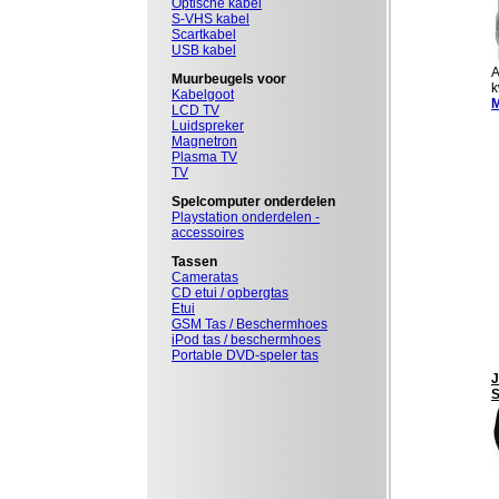
Optische kabel
S-VHS kabel
Scartkabel
USB kabel
A
Muurbeugels voor
k
Kabelgoot
M
LCD TV
Luidspreker
Magnetron
Plasma TV
TV
Spelcomputer onderdelen
Playstation onderdelen -
accessoires
Tassen
Cameratas
CD etui / opbergtas
Etui
GSM Tas / Beschermhoes
iPod tas / beschermhoes
Portable DVD-speler tas
J