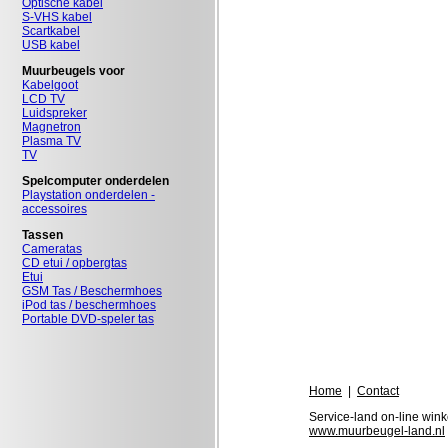
Optische kabel
S-VHS kabel
Scartkabel
USB kabel
Muurbeugels voor
Kabelgoot
LCD TV
Luidspreker
Magnetron
Plasma TV
TV
Spelcomputer onderdelen
Playstation onderdelen -
accessoires
Tassen
Cameratas
CD etui / opbergtas
Etui
GSM Tas / Beschermhoes
iPod tas / beschermhoes
Portable DVD-speler tas
Home
|
Contact
Service-land on-line wink
www.muurbeugel-land.nl