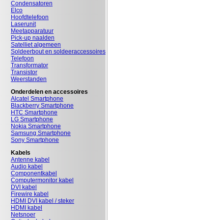
Condensatoren
Elco
Hoofdtelefoon
Laserunit
Meetapparatuur
Pick-up naalden
Satelliet algemeen
Soldeerbout en soldeeraccessoires
Telefoon
Transformator
Transistor
Weerstanden
Onderdelen en accessoires
Alcatel Smartphone
Blackberry Smartphone
HTC Smartphone
LG Smartphone
Nokia Smartphone
Samsung Smartphone
Sony Smartphone
Kabels
Antenne kabel
Audio kabel
Componentkabel
Computermonitor kabel
DVI kabel
Firewire kabel
HDMI DVI kabel / steker
HDMI kabel
Netsnoer