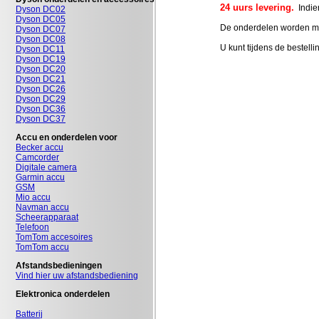
24 uurs levering.
Indien
Dyson DC02
Dyson DC05
De onderdelen worden met
Dyson DC07
Dyson DC08
U kunt tijdens de bestell
Dyson DC11
Dyson DC19
Dyson DC20
Dyson DC21
Dyson DC26
Dyson DC29
Dyson DC36
Dyson DC37
Accu en onderdelen voor
Becker accu
Camcorder
Digitale camera
Garmin accu
GSM
Mio accu
Navman accu
Scheerapparaat
Telefoon
TomTom accesoires
TomTom accu
Afstandsbedieningen
Vind hier uw afstandsbediening
Elektronica onderdelen
Batterij