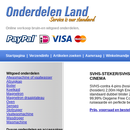
Online verkoop bruin-en witgoed onderdelen.
Startpagina
|
Verzendinfo
|
Artikelen zoeken
|
Aanvraag
|
Winkelmandje
Witgoed onderdelen
SVHS-STEKER/SVHS
Afwasmachine of vaatwasser
CINEMA
Afzuigkap
Boiler
SVHS-contra 4-pins (hosi
Koelkast
(hosiden) 2,00m High End 
Magnetron
standaard dubbel blister 
Magnetron draaiplateau
99,99% Oxygene Free Co
Oven
ruiswaarde en perfecte b
Senseo
Stofzuiger
Prijs, voorraad en beste
Vaatwasmachine
Wasdroger
Wasmachine
Dyson onderdelen en accessoires