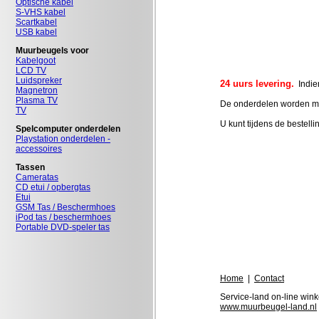
Optische kabel
S-VHS kabel
Scartkabel
USB kabel
Muurbeugels voor
Kabelgoot
LCD TV
Luidspreker
24 uurs levering.
Indien
Magnetron
Plasma TV
De onderdelen worden met
TV
U kunt tijdens de bestell
Spelcomputer onderdelen
Playstation onderdelen -
accessoires
Tassen
Cameratas
CD etui / opbergtas
Etui
GSM Tas / Beschermhoes
iPod tas / beschermhoes
Portable DVD-speler tas
Home
|
Contact
Service-land on-line wink
www.muurbeugel-land.nl