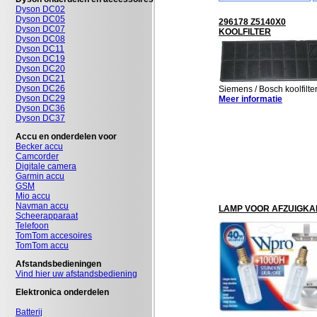
Dyson DC02
Dyson DC05
296178 Z5140X0
Dyson DC07
KOOLFILTER
Dyson DC08
Dyson DC11
Dyson DC19
Dyson DC20
Dyson DC21
Dyson DC26
Siemens / Bosch koolfilte
Dyson DC29
Meer informatie
Dyson DC36
Dyson DC37
Accu en onderdelen voor
Becker accu
Camcorder
Digitale camera
Garmin accu
GSM
Mio accu
Navman accu
LAMP VOOR AFZUIGKA
Scheerapparaat
Telefoon
TomTom accesoires
TomTom accu
Afstandsbedieningen
Vind hier uw afstandsbediening
Elektronica onderdelen
Batterij