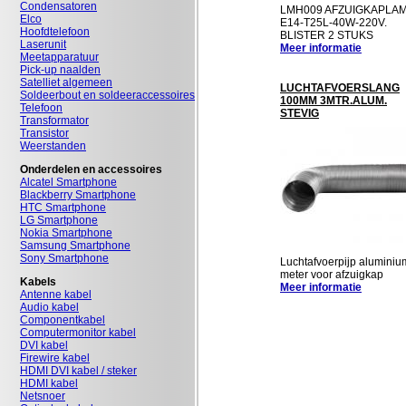
Condensatoren
LMH009 AFZUIGKAPLA
Elco
E14-T25L-40W-220V.
Hoofdtelefoon
BLISTER 2 STUKS
Laserunit
Meer informatie
Meetapparatuur
Pick-up naalden
Satelliet algemeen
LUCHTAFVOERSLANG
Soldeerbout en soldeeraccessoires
100MM 3MTR.ALUM.
Telefoon
STEVIG
Transformator
Transistor
Weerstanden
Onderdelen en accessoires
Alcatel Smartphone
Blackberry Smartphone
HTC Smartphone
LG Smartphone
Nokia Smartphone
Samsung Smartphone
Sony Smartphone
Luchtafvoerpijp aluminiu
meter voor afzuigkap
Kabels
Meer informatie
Antenne kabel
Audio kabel
Componentkabel
Computermonitor kabel
DVI kabel
Firewire kabel
HDMI DVI kabel / steker
HDMI kabel
Netsnoer