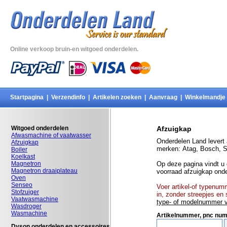
Online verkoop bruin-en witgoed onderdelen.
Startpagina
|
Verzendinfo
|
Artikelen zoeken
|
Aanvraag
|
Winkelmandje
Witgoed onderdelen
Afzuigkap
Afwasmachine of vaatwasser
Onderdelen Land levert
Afzuigkap
merken: Atag, Bosch, 
Boiler
Koelkast
Magnetron
Op deze pagina vindt u 
Magnetron draaiplateau
voorraad afzuigkap onde
Oven
Senseo
Voer artikel-of typenum
Stofzuiger
in, zonder streepjes en
Vaatwasmachine
type- of modelnummer v
Wasdroger
Wasmachine
Artikelnummer, pnc nu
Dyson onderdelen en accessoires