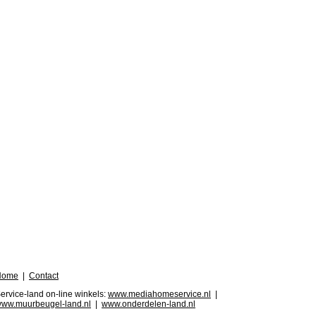
Home
|
Contact
ervice-land on-line winkels:
www.mediahomeservice.nl
|
ww.muurbeugel-land.nl
|
www.onderdelen-land.nl