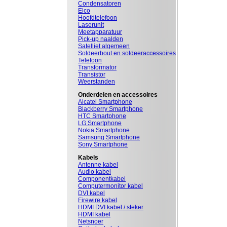
Condensatoren
Elco
Hoofdtelefoon
Laserunit
Meetapparatuur
Pick-up naalden
Satelliet algemeen
Soldeerbout en soldeeraccessoires
Telefoon
Transformator
Transistor
Weerstanden
Onderdelen en accessoires
Alcatel Smartphone
Blackberry Smartphone
HTC Smartphone
LG Smartphone
Nokia Smartphone
Samsung Smartphone
Sony Smartphone
Kabels
Antenne kabel
Audio kabel
Componentkabel
Computermonitor kabel
DVI kabel
Firewire kabel
HDMI DVI kabel / steker
HDMI kabel
Netsnoer