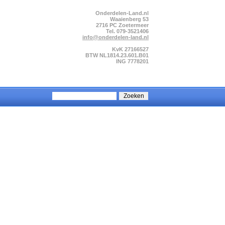
Onderdelen-Land.nl
Waaienberg 53
2716 PC Zoetermeer
Tel. 079-3521406
info@onderdelen-land.nl
KvK 27166527
BTW NL1814.23.601.B01
ING 7778201