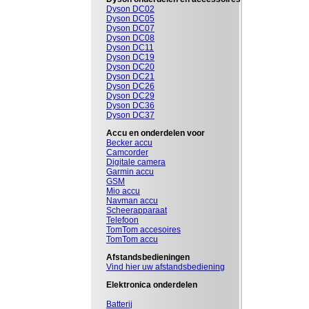
Dyson DC02
Dyson DC05
Dyson DC07
Dyson DC08
Dyson DC11
Dyson DC19
Dyson DC20
Dyson DC21
Dyson DC26
Dyson DC29
Dyson DC36
Dyson DC37
Accu en onderdelen voor
Becker accu
Camcorder
Digitale camera
Garmin accu
GSM
Mio accu
Navman accu
Scheerapparaat
Telefoon
TomTom accesoires
TomTom accu
Afstandsbedieningen
Vind hier uw afstandsbediening
Elektronica onderdelen
Batterij