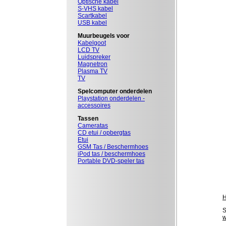
Optische kabel
S-VHS kabel
Scartkabel
USB kabel
Muurbeugels voor
Kabelgoot
LCD TV
Luidspreker
Magnetron
Plasma TV
TV
Spelcomputer onderdelen
Playstation onderdelen -
accessoires
Tassen
Cameratas
CD etui / opbergtas
Etui
GSM Tas / Beschermhoes
iPod tas / beschermhoes
Portable DVD-speler tas
S
w