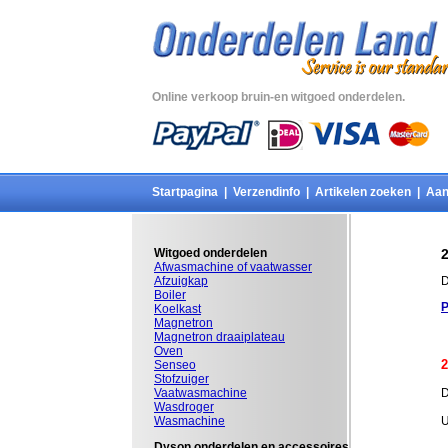
Online verkoop bruin-en witgoed onderdelen.
Startpagina
|
Verzendinfo
|
Artikelen zoeken
|
Aan
Witgoed onderdelen
Afwasmachine of vaatwasser
Afzuigkap
D
Boiler
P
Koelkast
Magnetron
Magnetron draaiplateau
Oven
2
Senseo
Stofzuiger
Vaatwasmachine
D
Wasdroger
Wasmachine
U
Dyson onderdelen en accessoires