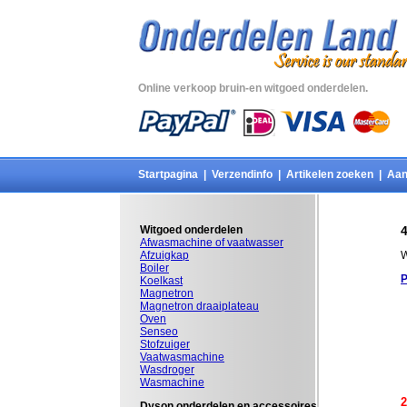
Online verkoop bruin-en witgoed onderdelen.
Startpagina
|
Verzendinfo
|
Artikelen zoeken
|
Aan
Witgoed onderdelen
Afwasmachine of vaatwasser
Afzuigkap
W
Boiler
P
Koelkast
Magnetron
Magnetron draaiplateau
Oven
Senseo
Stofzuiger
Vaatwasmachine
Wasdroger
Wasmachine
2
Dyson onderdelen en accessoires