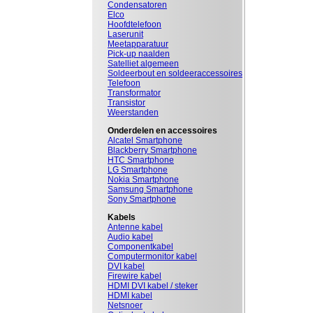
Condensatoren
Elco
Hoofdtelefoon
Laserunit
Meetapparatuur
Pick-up naalden
Satelliet algemeen
Soldeerbout en soldeeraccessoires
Telefoon
Transformator
Transistor
Weerstanden
Onderdelen en accessoires
Alcatel Smartphone
Blackberry Smartphone
HTC Smartphone
LG Smartphone
Nokia Smartphone
Samsung Smartphone
Sony Smartphone
Kabels
Antenne kabel
Audio kabel
Componentkabel
Computermonitor kabel
DVI kabel
Firewire kabel
HDMI DVI kabel / steker
HDMI kabel
Netsnoer