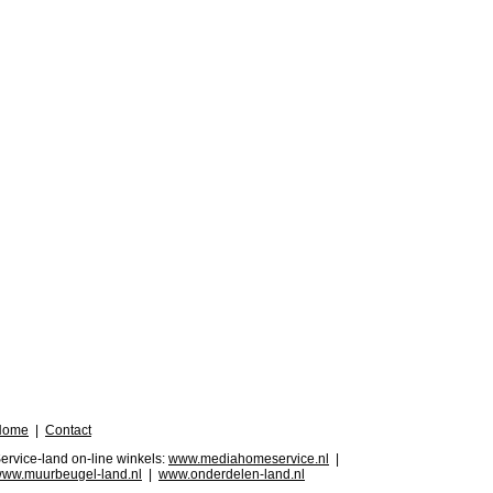
Home
|
Contact
ervice-land on-line winkels:
www.mediahomeservice.nl
|
ww.muurbeugel-land.nl
|
www.onderdelen-land.nl