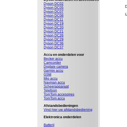
Dyson DC02
D
Dyson DC05
Dyson DC07
U
Dyson DC08
Dyson DC11
Dyson DC19
Dyson DC20
Dyson DC21
Dyson DC26
Dyson DC29
Dyson DC36
Dyson DC37
Accu en onderdelen voor
Becker accu
Camcorder
Digitale camera
Garmin accu
GSM
Mio accu
Navman accu
Scheerapparaat
Telefoon
TomTom accesoires
TomTom accu
Afstandsbedieningen
Vind hier uw afstandsbediening
Elektronica onderdelen
Batterij