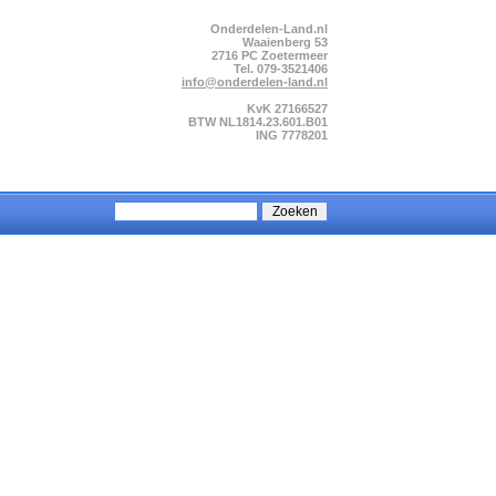
Onderdelen-Land.nl
Waaienberg 53
2716 PC Zoetermeer
Tel. 079-3521406
info@onderdelen-land.nl
KvK 27166527
BTW NL1814.23.601.B01
ING 7778201