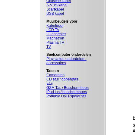
Optische kabel
S-VHS kabel
Scartkabel
USB kabel
Muurbeugels voor
Kabelgoot
LCD TV
Luidspreker
Magnetron
Plasma TV
TV
Spelcomputer onderdelen
Playstation onderdelen -
accessoires
Tassen
Cameratas
CD etui / opbergtas
Etui
GSM Tas / Beschermhoes
iPod tas / beschermhoes
Portable DVD-speler tas
S
w