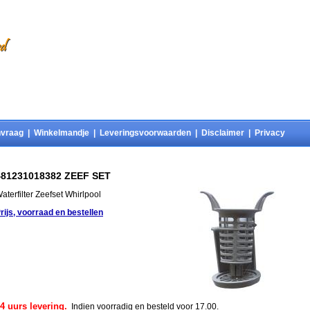
vraag
|
Winkelmandje
|
Leveringsvoorwaarden
|
Disclaimer
|
Privacy
481231018382 ZEEF SET
aterfilter Zeefset Whirlpool
rijs, voorraad en bestellen
4 uurs levering.
Indien voorradig en besteld voor 17.00.