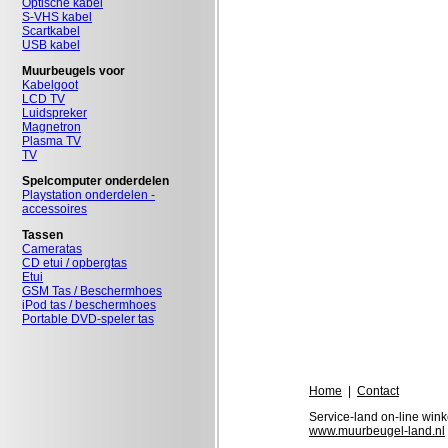
Optische kabel
S-VHS kabel
Scartkabel
USB kabel
Muurbeugels voor
Kabelgoot
LCD TV
Luidspreker
Magnetron
Plasma TV
TV
Spelcomputer onderdelen
Playstation onderdelen -
accessoires
Tassen
Cameratas
CD etui / opbergtas
Etui
GSM Tas / Beschermhoes
iPod tas / beschermhoes
Portable DVD-speler tas
Home
|
Contact
Service-land on-line wink
www.muurbeugel-land.nl