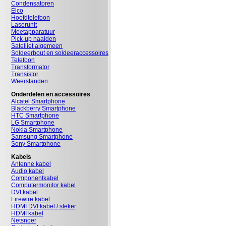
Condensatoren
Elco
Hoofdtelefoon
Laserunit
Meetapparatuur
Pick-up naalden
Satelliet algemeen
Soldeerbout en soldeeraccessoires
Telefoon
Transformator
Transistor
Weerstanden
Onderdelen en accessoires
Alcatel Smartphone
Blackberry Smartphone
HTC Smartphone
LG Smartphone
Nokia Smartphone
Samsung Smartphone
Sony Smartphone
Kabels
Antenne kabel
Audio kabel
Componentkabel
Computermonitor kabel
DVI kabel
Firewire kabel
HDMI DVI kabel / steker
HDMI kabel
Netsnoer