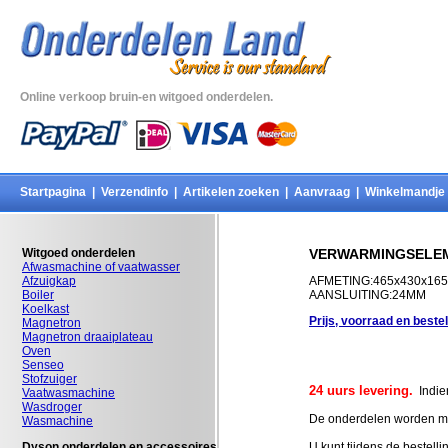
Online verkoop bruin-en witgoed onderdelen.
Startpagina
|
Verzendinfo
|
Artikelen zoeken
|
Aanvraag
|
Winkelmandje
Witgoed onderdelen
VERWARMINGSELEM
Afwasmachine of vaatwasser
Afzuigkap
AFMETING:465x430x16
Boiler
AANSLUITING:24MM
Koelkast
Prijs, voorraad en beste
Magnetron
Magnetron draaiplateau
Oven
Senseo
Stofzuiger
24 uurs levering.
Indien
Vaatwasmachine
Wasdroger
De onderdelen worden met
Wasmachine
Dyson onderdelen en accessoires
U kunt tijdens de bestell