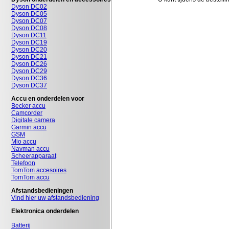
Dyson DC02
Dyson DC05
Dyson DC07
Dyson DC08
Dyson DC11
Dyson DC19
Dyson DC20
Dyson DC21
Dyson DC26
Dyson DC29
Dyson DC36
Dyson DC37
Accu en onderdelen voor
Becker accu
Camcorder
Digitale camera
Garmin accu
GSM
Mio accu
Navman accu
Scheerapparaat
Telefoon
TomTom accesoires
TomTom accu
Afstandsbedieningen
Vind hier uw afstandsbediening
Elektronica onderdelen
Batterij